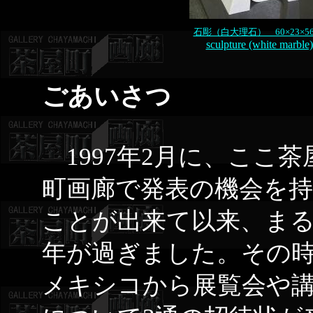
石彫（白大理石） 60×23×56
sculpture (white marble)
ごあいさつ
1997年2月に、ここ茶
町画廊で発表の機会を
ことが出来て以来、まる
年が過ぎました。その
メキシコから展覧会や