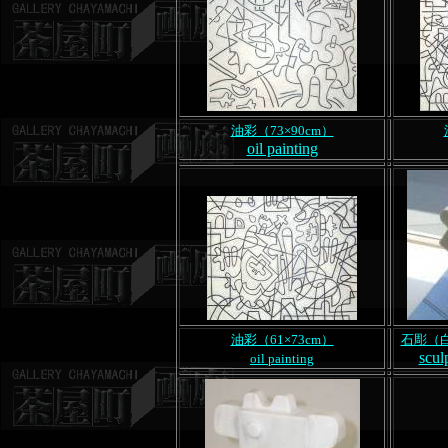
油彩（73×90cm）
oil painting
油彩（61×73cm）
石彫（白
scul
oil painting