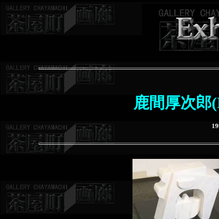
鹿間厚次郎(Ko
1