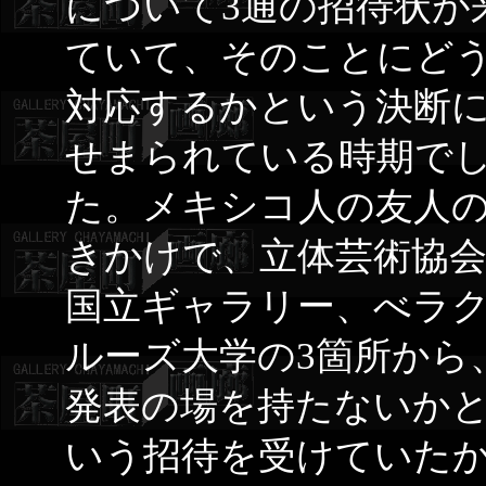
について3通の招待状が
ていて、そのことにど
対応するかという決断
せまられている時期で
た。メキシコ人の友人
きかけで、立体芸術協
国立ギャラリー、べラ
ルーズ大学の3箇所から
発表の場を持たないか
いう招待を受けていた