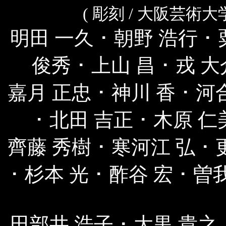
(
彫刻
/ 大阪芸術大
明田 一久 ･ 朝野 浩行 ･
俊秀 ･ 上山 昌 ･ 戎 大
嘉月 正忠 ･ 神川 香 ･ 河
･ 北田 吉正 ･ 木原 仁
齊藤 秀樹 ･ 寒河江 弘 ･ 
･ 杉本 光 ･ 酢谷 宏 ･ 
田部井 浩子 ･ 大黒 貴之 