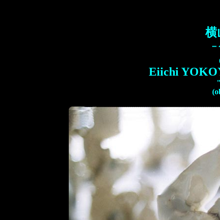
横
－
Eiichi YOKOY
(o