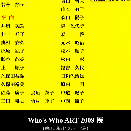
Who's Who ART 2009 展
( 絵画、彫刻 / グループ展 )