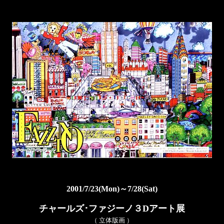
2001/7/23(Mon)～7/28(Sat)
チャールズ･ファジーノ３Dアート展
（ 立体版画 ）