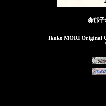
森郁子
Ikuko MORI Original C