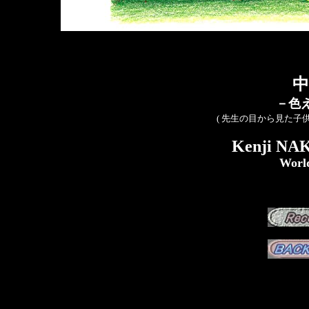
中
－色
( 先生の目から見た子
Kenji NAK
World