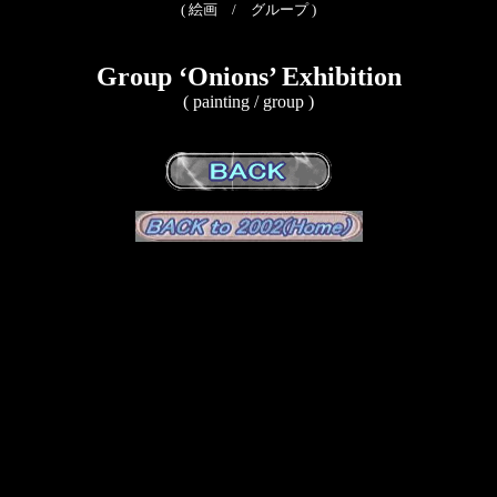
( 絵画 / グループ )
Group ‘Onions’ Exhibition
( painting / group )