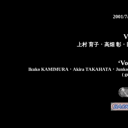
2001/7
上村 育子 ･ 高畑 彰 ･
‘Vo
Ikuko KAMIMURA ･ Akira TAKAHATA ･ Junko
( g