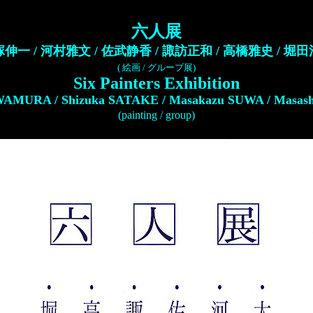
六人展
伸一 / 河村雅文 / 佐武静香 / 諏訪正和 / 高橋雅史 / 堀
(
絵画 / グループ展
)
Six Painters Exhibition
WAMURA / Shizuka SATAKE / Masakazu SUWA / Masa
(painting / group)