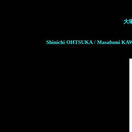
大塚
Shinichi OHTSUKA / Masafumi KA