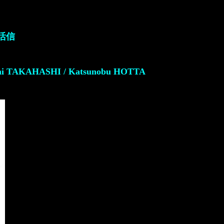
田活信
shi TAKAHASHI / Katsunobu HOTTA