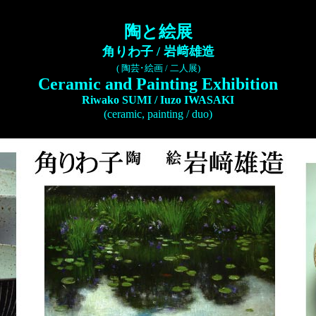
陶と絵展
角りわ子 / 岩﨑雄造
(
陶芸･絵画 / 二人展
)
Ceramic and Painting Exhibition
Riwako SUMI / Iuzo IWASAKI
(ceramic, painting / duo)