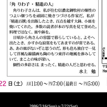
2006/7/16(Sun)～7/22(Sat)