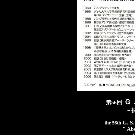
Ｇ
第56回
－
G. S.
the 56th
" Abs
(