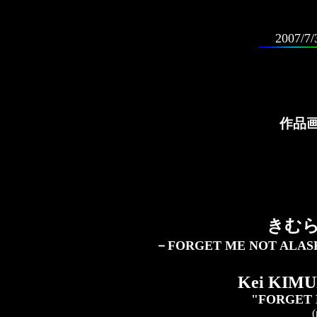
2007/7/
作品
きむら
－FORGET ME NOT A
Kei KIMUR
"FORGET 
(